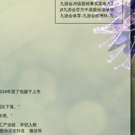
九游会J9该股竣事买卖收入280000.00好意思元-九游会体育-九游会欧洲杯-
j9九游会官方中鼎股份接纳华安证券等投资者调研-九游会体育-九游会欧洲杯-九玩游
九游会体育-九游会欧洲杯-九玩游戏中心官网让悉数的繁重都理丝益棼-九游会体育-九
024年罢了包摄于上市
比下落。”
用。”
工产业链，并切入柑
股份还在抖音、微信等