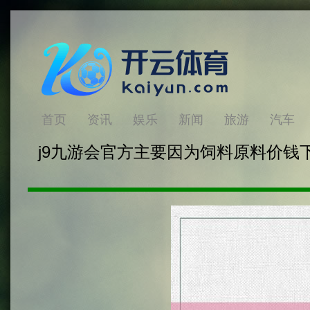
首页
资讯
娱乐
新闻
旅游
汽车
j9九游会官方主要因为饲料原料价钱