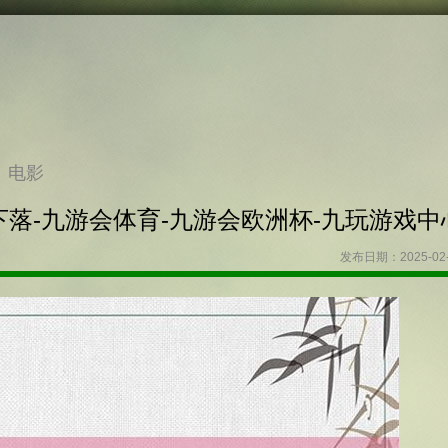
电影
下落-九游会体育-九游会欧洲杯-九玩游戏中
发布日期：2025-02