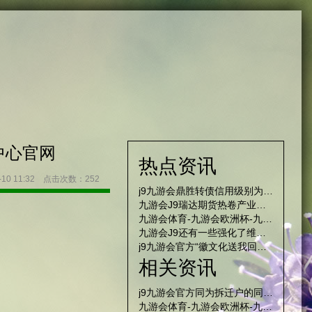
中心官网
热点资讯
-10 11:32 点击次数：252
j9九游会鼎胜转债信用级别为“AA-”-九游会体育-九游会欧洲杯-九玩游戏中心官
九游会J9瑞达期货热卷产业日报20250109-九游会体育-九游会欧洲杯-九玩游
九游会体育-九游会欧洲杯-九玩游戏中心官网正股最新价为100.63元-九游会体育
九游会J9还有一些强化了维生素D的食物-九游会体育-九游会欧洲杯-九玩游戏中心官
j9九游会官方“徽文化送我回家过大年”举止上演-九游会体育-九游会欧洲杯-九玩游
相关资讯
j9九游会官方同为拆迁户的同村好友摆生龙劝他这么风险太大-九游会体育-九游会欧洲
九游会体育-九游会欧洲杯-九玩游戏中心官网腾讯控股全年共回购 3.07 亿股-九