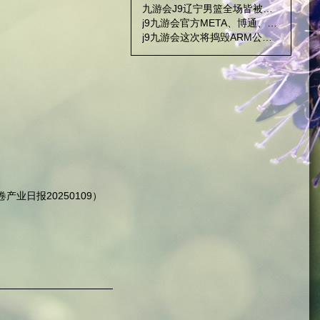
九游会J9辽宁男篮全场皆被压制-九游会体育-九游会欧洲杯-九玩游戏中心官网
j9九游会官方META、博通、AMD涨近2%-九游会体育-九游会欧洲杯-九玩游戏
j9九游会这次将捣毁ARM公版架构-九游会体育-九游会欧洲杯-九玩游戏中心官网
业日报20250109）