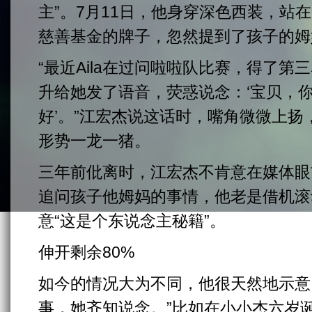
主”。7月11日，他身穿深色西装，站
慈善基金的牌子，忽然提到了孩子的姆
“最近Aila在过问啦啦队比赛，得了
升给她发了语音，荧惑说念：‘宝贝，
好’。”江宏杰说这话时，嘴角微微上
形势一龙一猪。
三年前仳离时，江宏杰不肯意在媒体眼
追问孩子他姆妈的事情，他老是借机滚
意“这是个东说念主秘籍”。
伸开剩余80%
如今的情况大为不同，他很天然地示意
事，她齐知说念。”比如在小小杰六岁