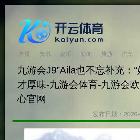
首页
资讯
娱乐
新闻
旅游
汽车
九游会J9”Aila也不忘补充
才厚味-九游会体育-九游会
心官网
发布日期：2026-