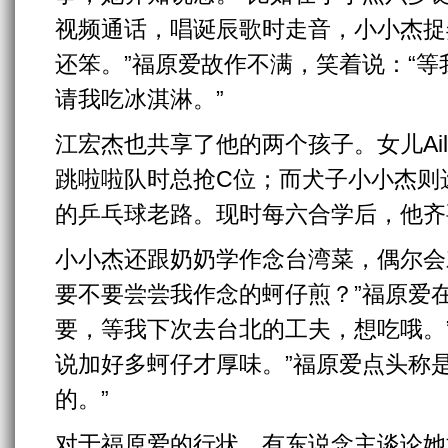
视频通话，唱诞辰歌时走音，小小杰捉
还笨。”福原爱故作不满，笑着说：“
请我吃冰淇淋。”
江宏杰也共享了他的两个孩子。女儿Ai
跳啦啦队时总抢C位；而犬子小小杰则
的乒乓球老路。现时每六合学后，他齐
小小杰还跟奶奶学作念台湾菜，偶尔会
要不要尝尝我作念的蚵仔煎？”福原爱
要，等我下次去台北的工夫，想吃哦。”A
说加好多蚵仔才厚味。”福原爱点头称
的。”
对于福原爱的行状，有东说念主谈论她