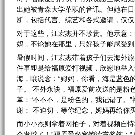
出她被青森大学革职的音讯。但她在日
断，包括代言、综艺和各式邀请，仅仅
对于这些，江宏杰并不珍贵。他示意：
妈，不论她在那里，只好孩子能感受到
暑假时间，江宏杰带着孩子们去海外旅行
件事即是给福原爱打视频，欣慰地举入
海，嚷说念：“姆妈，你看，海是蓝色
子。”不外永诀，福原爱前次送的是粉色裙
革：“不不不，是粉色的，我记错了。
谢：“不迫切，等你纪念，姆妈再给你买
而小小杰则拿着网拍子，对着视频自恃
会发球了！”福原爱坐窝饱读掌奖饰：