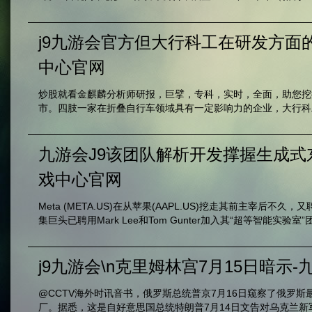
j9九游会官方但大行科工在研发方面
中心官网
炒股就看金麒麟分析师研报，巨擘，专科，实时，全面，助您挖
市。四肢一家在折叠自行车领域具有一定影响力的企业，大行科工
九游会J9该团队解析开发撑握生成式
戏中心官网
Meta (META.US)在从苹果(AAPL.US)挖走其前主
集巨头已聘用Mark Lee和Tom Gunter加入其“超等智能实验室”团
j9九游会\n克里姆林宫7月15日暗示
@CCTV海外时讯音书，俄罗斯总统普京7月16日窥察了俄罗
厂。据悉，这是自好意思国总统特朗普7月14日文告对乌克兰新军