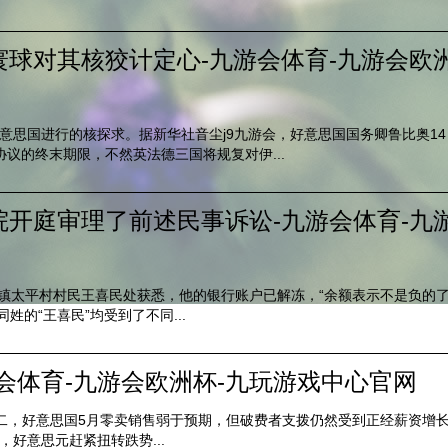
寰球对其核狡计定心-九游会体育-九游会欧
意思国进行的核探求。据新华社音尘j9九游会，好意思国国务卿鲁比奥1
议的终末期限，不然英法德三国将规复对伊...
院开庭审理了前述民事诉讼-九游会体育-九
子镇太平村村民王喜民处获悉，他的银行账户已解冻，“余额表示不是负的了
姓的“王喜民”均受到了不同...
游会体育-九游会欧洲杯-九玩游戏中心官网
讯节录： 周二，好意思国5月零卖销售弱于预期，但破费者支拨仍然受到正经薪资
好意思元赶紧扭转跌势...