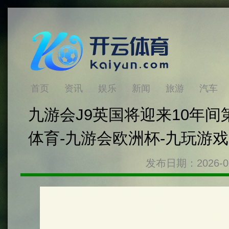
首页
资讯
娱乐
新闻
旅游
汽车
九游会J9英国将迎来10年间
体育-九游会欧洲杯-九玩游
发布日期：2026-0