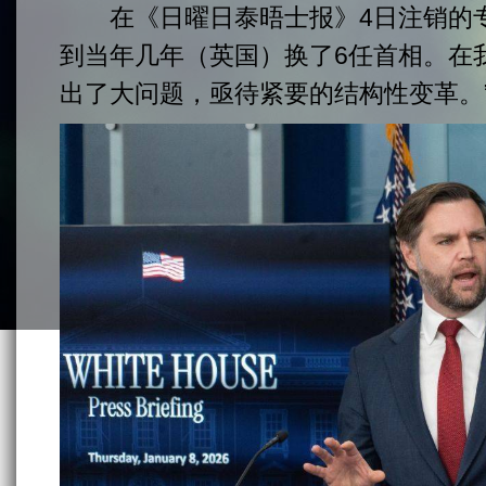
在《日曜日泰晤士报》4日注销的专
到当年几年（英国）换了6任首相。在
出了大问题，亟待紧要的结构性变革。