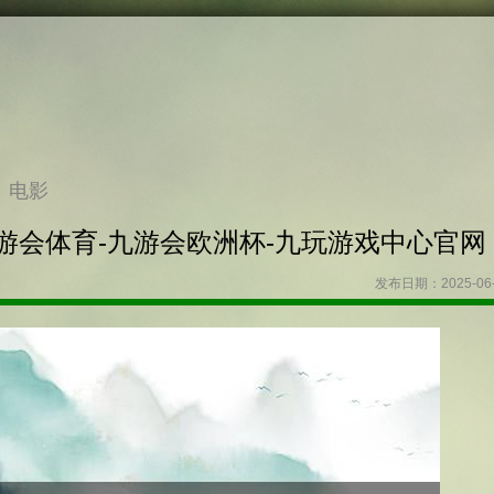
电影
九游会体育-九游会欧洲杯-九玩游戏中心官网
发布日期：2025-06