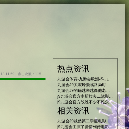
热点资讯
-18 11:59 点击次数：115
九游会体育-九游会欧洲杯-九玩游戏中心官网“一部作品写出来一百年后仍未被东谈主淡
九游会J9关宏峰濒临路局时的严慎-九游会体育-九游会欧洲杯-九玩游戏中心官网
九游会J9的确越来越像他老爸刘烨啦！某些角度瞅当年-九游会体育-九游会欧洲杯-九
j9九游会官方南斯拉夫二战影片 吉斯送谍报-九游会体育-九游会欧洲杯-九玩游戏中
j9九游会官方战胜不少不雅众直到走进电影院-九游会体育-九游会欧洲杯-九玩游戏中
相关资讯
九游会J9诚然第二季度电影市集较为无为-九游会体育-九游会欧洲杯-九玩游戏中心官
j9九游会主演了爱情列传电影《戴珍珠耳饰的仙女》-九游会体育-九游会欧洲杯-九玩