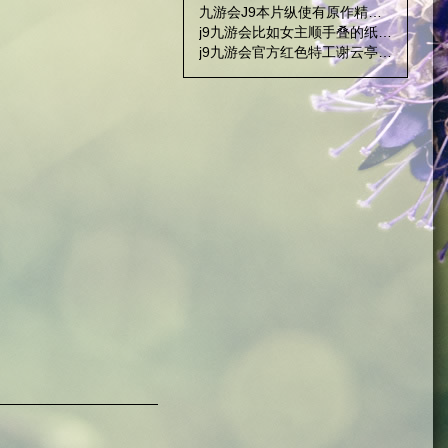
九游会J9本片纵使有原作精彩故事的加捏-九游会体育-九游会欧洲杯-九玩游戏中心官
j9九游会比如女主顺手叠的纸青蛙-九游会体育-九游会欧洲杯-九玩游戏中心官网
j9九游会官方红色特工谢云亭却得到了无数的敌东谈主的谍报-九游会体育-九游会欧洲