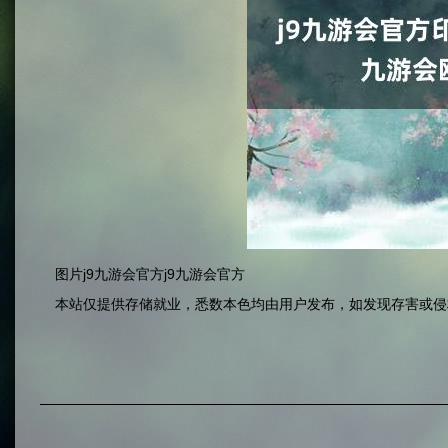
图片j9九游会官方j9九游会官方
本站仅提供存储就业，悉数本色均由用户发布，如发现存害或侵