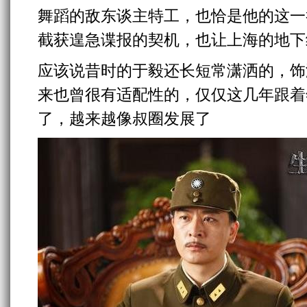
舞蹈的敌东谈主特工，也恰是他的这一
截获遑急谍报的契机，也让上海的地下
应该说昔时的于毅还长短常潇洒的，饰
来也曾很有适配性的，仅仅这几年跟着
了，越来越像叔圈发展了