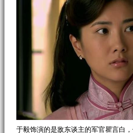
于毅饰演的是敌东谈主的军官瞿言白，