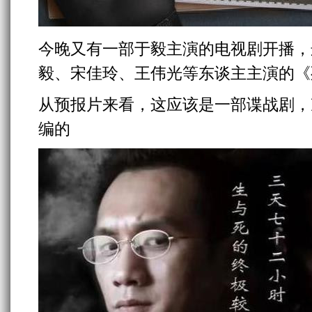
今晚又有一部于毅主演的电视剧开播，
毅、宋佳玲、王伟光等东谈主主演的《
从预报片来看，这应该是一部谍战剧，
编的